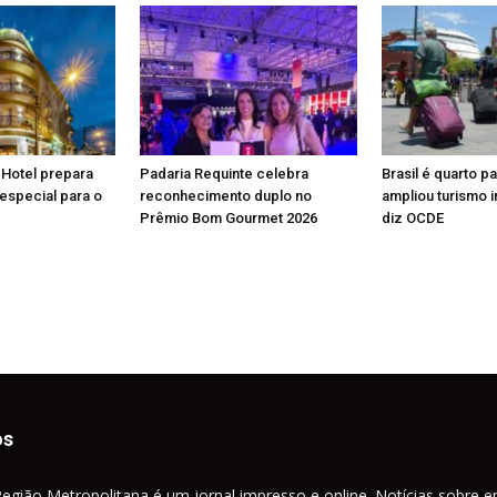
 Hotel prepara
Padaria Requinte celebra
Brasil é quarto p
especial para o
reconhecimento duplo no
ampliou turismo i
Prêmio Bom Gourmet 2026
diz OCDE
os
Região Metropolitana é um jornal impresso e online. Notícias sobre e