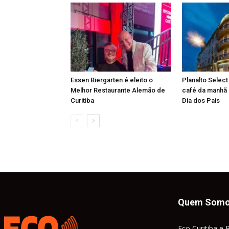
Essen Biergarten é eleito o
Planalto Select
Melhor Restaurante Alemão de
café da manhã 
Curitiba
Dia dos Pais
Quem Som
Eco Curitiba e 