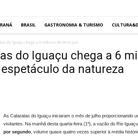
ARANÁ
BRASIL
GASTRONOMIA & TURISMO
CULTURA&D
as do Iguaçu chega a 6 milhões de litros por...
as do Iguaçu chega a 6 mil
 espetáculo da natureza
As Cataratas do Iguaçu iniciaram o mês de julho proporcionando 
visitantes. Na manhã desta quarta-feira (1º), a vazão do Rio Iguaç
por segundo
, volume quase quatro vezes superior à média históric