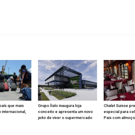
 país que mais
Grupo Ítalo inaugura loja
Chalet Suisse pr
 internacional,
conceito e apresenta um novo
especial para ce
jeito de viver o supermercado
Pais com almoço