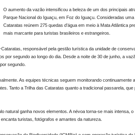
O aumento da vazão intensificou a beleza de um dos principais atrat
Parque Nacional do Iguaçu, em Foz do Iguaçu. Consideradas uma 
Cataratas reúnem 275 quedas d’água em meio à Mata Atlântica pr
mais marcante para turistas brasileiros e estrangeiros.
ataratas, responsável pela gestão turística da unidade de conserva
ros por segundo ao longo do dia. Desde a noite de 30 de junho, a vaz
s por segundo.
rmalmente. As equipes técnicas seguem monitorando continuamente a
ntes. Tanto a Trilha das Cataratas quanto a tradicional passarela, que
o natural ganha novos elementos. A névoa torna-se mais intensa, o
encanta turistas, fotógrafos e amantes da natureza.
onservação da Biodiversidade (ICMBio) e com operação turística da