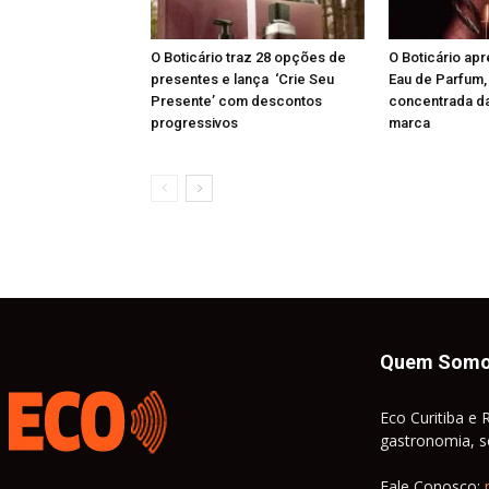
O Boticário traz 28 opções de
O Boticário ap
presentes e lança ‘Crie Seu
Eau de Parfum,
Presente’ com descontos
concentrada da
progressivos
marca
Quem Som
Eco Curitiba e 
gastronomia, so
Fale Conosco: