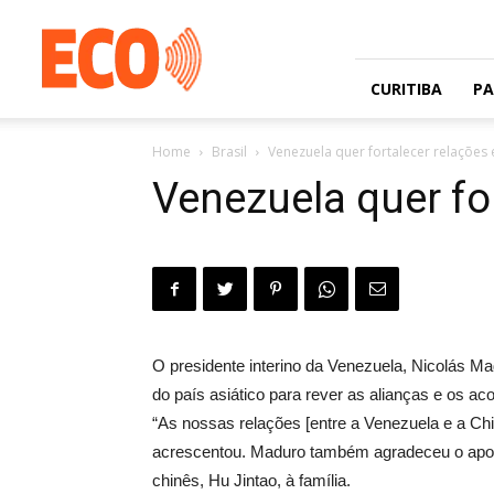
Jornal
gratuito
com
circulação
CURITIBA
P
na
Grande
Home
Brasil
Venezuela quer fortalecer relaçõe
Curitiba
e
Venezuela quer fo
Litoral
O presidente interino da Venezuela, Nicolás 
do país asiático para rever as alianças e os ac
“As nossas relações [entre a Venezuela e a Ch
acrescentou. Maduro também agradeceu o apoio
chinês, Hu Jintao, à família.