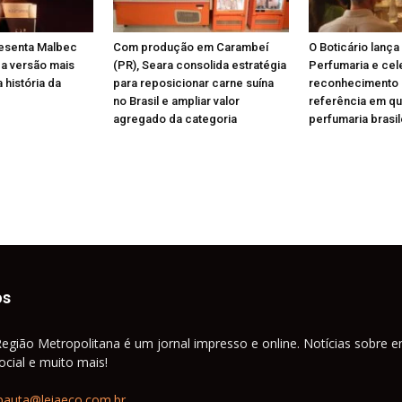
resenta Malbec
Com produção em Carambeí
O Boticário lança
 a versão mais
(PR), Seara consolida estratégia
Perfumaria e cel
 história da
para reposicionar carne suína
reconhecimento
no Brasil e ampliar valor
referência em qu
agregado da categoria
perfumaria brasil
os
Região Metropolitana é um jornal impresso e online. Notícias sobre e
cial e muito mais!
pauta@leiaeco.com.br