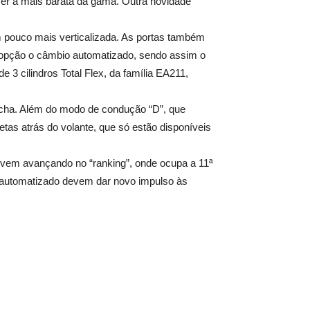
ser a mais barata da gama. Outra novidade
um pouco mais verticalizada. As portas também
o opção o câmbio automatizado, sendo assim o
3 cilindros Total Flex, da família EA211,
rcha. Além do modo de condução “D”, que
tas atrás do volante, que só estão disponíveis
 vem avançando no “ranking”, onde ocupa a 11ª
o automatizado devem dar novo impulso às