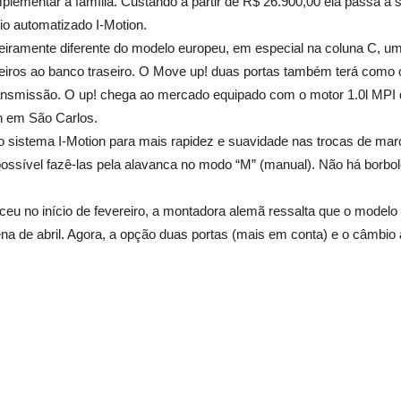
lementar a família. Custando a partir de R$ 26.900,00 ela passa a 
o automatizado I-Motion.
ligeiramente diferente do modelo europeu, em especial na coluna C, 
ageiros ao banco traseiro. O Move up! duas portas também terá com
ansmissão. O up! chega ao mercado equipado com o motor 1.0l MPI de 
n em São Carlos.
o sistema I-Motion para mais rapidez e suavidade nas trocas de ma
ssível fazê-las pela alavanca no modo “M” (manual). Não há borbole
u no início de fevereiro, a montadora alemã ressalta que o modelo
na de abril. Agora, a opção duas portas (mais em conta) e o câmbi