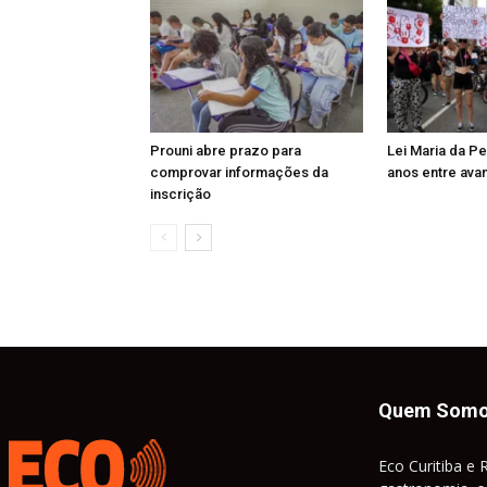
Prouni abre prazo para
Lei Maria da P
comprovar informações da
anos entre ava
inscrição
Quem Som
Eco Curitiba e 