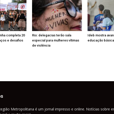
enha completa 20
Rio: delegacias terão sala
Ideb mostra ava
nços e desafios
especial para mulheres vítimas
educação básica
de violência
os
Região Metropolitana é um jornal impresso e online. Notícias sobre e