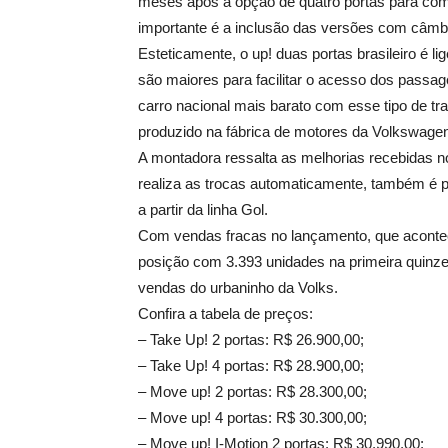
meses após a opção de quatro portas para comp
importante é a inclusão das versões com câmbi
Esteticamente, o up! duas portas brasileiro é 
são maiores para facilitar o acesso dos pass
carro nacional mais barato com esse tipo de tr
produzido na fábrica de motores da Volkswage
A montadora ressalta as melhorias recebidas n
realiza as trocas automaticamente, também é po
a partir da linha Gol.
Com vendas fracas no lançamento, que acontece
posição com 3.393 unidades na primeira quinze
vendas do urbaninho da Volks.
Confira a tabela de preços:
– Take Up! 2 portas: R$ 26.900,00;
– Take Up! 4 portas: R$ 28.900,00;
– Move up! 2 portas: R$ 28.300,00;
– Move up! 4 portas: R$ 30.300,00;
– Move up! I-Motion 2 portas: R$ 30.990,00;