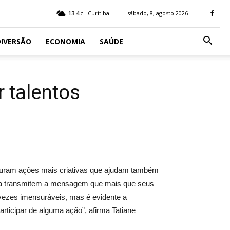
13.4
Curitiba
sábado, 8, agosto 2026
C
IVERSÃO
ECONOMIA
SAÚDE
r talentos
ocuram ações mais criativas que ajudam também
ssa transmitem a mensagem que mais que seus
vezes imensuráveis, mas é evidente a
rticipar de alguma ação”, afirma Tatiane