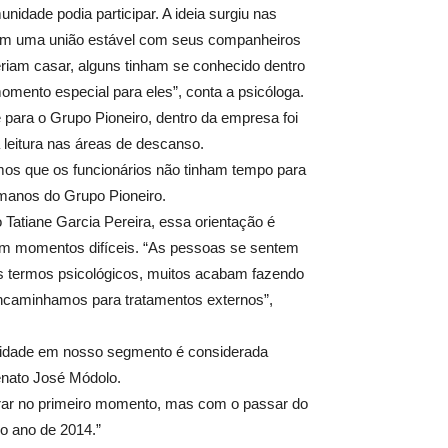
dade podia participar. A ideia surgiu nas
viam uma união estável com seus companheiros
riam casar, alguns tinham se conhecido dentro
mento especial para eles”, conta a psicóloga.
e para o Grupo Pioneiro, dentro da empresa foi
 leitura nas áreas de descanso.
mos que os funcionários não tinham tempo para
umanos do Grupo Pioneiro.
 Tatiane Garcia Pereira, essa orientação é
 em momentos difíceis. “As pessoas se sentem
ns termos psicológicos, muitos acabam fazendo
ncaminhamos para tratamentos externos”,
tividade em nosso segmento é considerada
enato José Módolo.
urar no primeiro momento, mas com o passar do
o ano de 2014.”