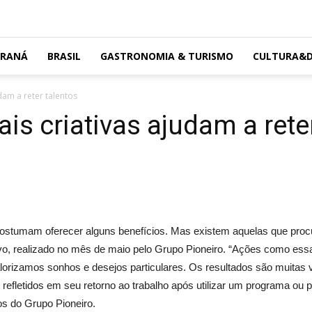
ARANÁ
BRASIL
GASTRONOMIA & TURISMO
CULTURA&D
dam a reter talentos
is criativas ajudam a rete
costumam oferecer alguns benefícios. Mas existem aquelas que pr
ivo, realizado no mês de maio pelo Grupo Pioneiro. “Ações como e
orizamos sonhos e desejos particulares. Os resultados são muitas 
efletidos em seu retorno ao trabalho após utilizar um programa ou pa
s do Grupo Pioneiro.