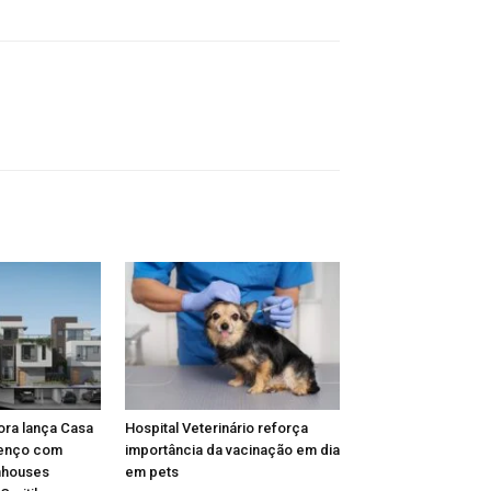
ora lança Casa
Hospital Veterinário reforça
renço com
importância da vacinação em dia
nhouses
em pets