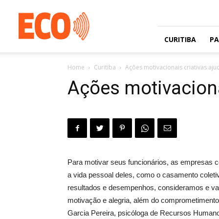
Jornal
gratuito
com
circulação
CURITIBA
P
na
Grande
Home
Curitiba
Ações motivacionais criativas aju
Curitiba
e
Ações motivaciona
Litoral
Para motivar seus funcionários, as empresas 
a vida pessoal deles, como o casamento colet
resultados e desempenhos, consideramos e val
motivação e alegria, além do comprometimento r
Garcia Pereira, psicóloga de Recursos Humano