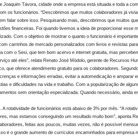
 Joaquim Távora, cidade onde a empresa está situada e toda a comuni
com os funcionários. “Descobrimos que muitos colaboradores já vi
em falar sobre isso. Pesquisando mais, descobrimos que muitos que
ões financeiras. Foi quando tivemos a ideia de proporcionar esse mo
lizado. Com o objetivo de mostrar o quanto o funcionário é important
a com carrinhos de mercado personalizados com livros e revistas para
a com o Sesi, que tem bom acervo e internet gratuita, mas percebe
 serviço até eles”, relata Renato José Módolo, gerente de Recursos H
co, que oferece atendimento gratuito para os colaboradores. Segundo
s crenças e informações erradas, evitar a automedicação e amparar
tias e dificuldades na vida e trabalho. Com a popularização de algu
amentos sem orientação especializada. Quando necessário, ainda e
. A rotatividade de funcionários está abaixo de 3% por mês. “A rota
ores, mas estamos conseguindo um resultado muito bom”, aponta R
laboradores, feitas aos poucos, muitas vezes, não é possível mens
sso é o grande aumento de currículos encaminhados para empresa n