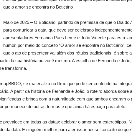
que o amor se encontra no Boticário
Maio de 2025 – O Boticário, partindo da premissa de que o Dia do 
para comunicar a data, que deve ser celebrado independentemente
apresentadores Fernanda Paes Leme e João Vicente para estrela
humor, por meio do conceito “O amor se encontra no Boticário”, cel
que o ato de presentear vai além dos rótulos tradicionais: é sobre
arte da sua história ou você mesmo. A escolha de Fernanda e João,
se transforma.
lmapBBDO, se materializa no filme que pode ser conferido na íntegr
cário. A partir da história de Fernanda e João, o roteiro aborda sob
ignificadas e brinca com a naturalidade com que ambos encaram o 
or permanece de outras formas e que ainda há espaço para afeto.
e prevalece em todas as datas: celebrar o amor sem estereótipos. 
de da data. E ninguém melhor para aterrissar nesse conceito do qu