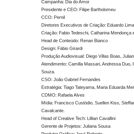
Campanha: Dia do Amor
Presidente e CEO: Filipe Bartholomeu
CCO: Pernil
Diretores Executivos de Criação: Eduardo Lima
Criação: Fabio Tedeschi, Catharina Mendonça 
Head de Conteúdo: Renan Bianco
Design: Fábio Girardi
Produção Audiovisual: Diego Villas Boas, Julia
Atendimento: Camilla Massari, Andressa Duo, Gu
Souza.
CSO: João Gabriel Fernandes
Estratégia: Tiago Tateyama, Maria Eduarda Me
CDMO: Rafaela Alves
Mídia: Francisco Custódio, Suellen Kiss, Steffan
Cavalcante.
Head of Creative Tech: Lillian Cavallini
Gerente de Projetos: Juliana Sousa
Produtor Gráfico: José Roberto