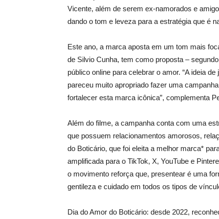
Vicente, além de serem ex-namorados e amigos 
dando o tom e leveza para a estratégia que é na
Este ano, a marca aposta em um tom mais foca
de Silvio Cunha, tem como proposta – segundo
público online para celebrar o amor. “A ideia d
pareceu muito apropriado fazer uma campanha 
fortalecer esta marca icônica”, complementa Per
Além do filme, a campanha conta com uma estra
que possuem relacionamentos amorosos, rela
do Boticário, que foi eleita a melhor marca* p
amplificada para o TikTok, X, YouTube e Pint
o movimento reforça que, presentear é uma for
gentileza e cuidado em todos os tipos de víncul
Dia do Amor do Boticário: desde 2022, reconh