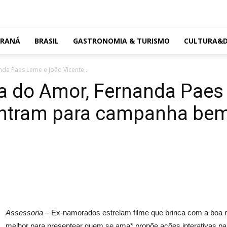
ARANÁ
BRASIL
GASTRONOMIA & TURISMO
CULTURA&D
da Paes Leme e João Vicente...
ia do Amor, Fernanda Paes
ontram para campanha be
Assessoria –
Ex-namorados estrelam filme que brinca com a boa r
melhor para presentear quem se ama* propõe ações interativas para