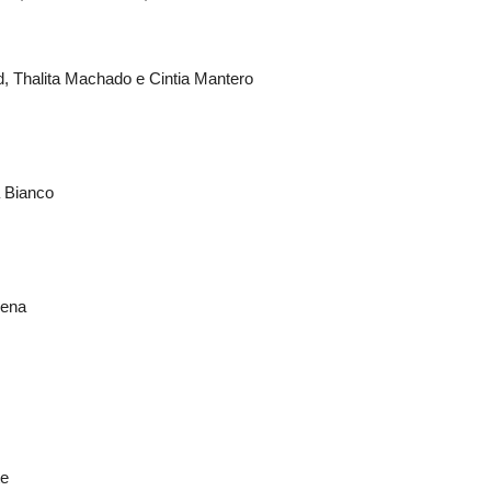
, Thalita Machado e Cintia Mantero
a Bianco
vena
te