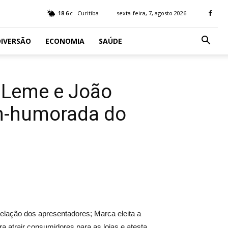
18.6
Curitiba
sexta-feira, 7, agosto 2026
C
IVERSÃO
ECONOMIA
SAÚDE
 Leme e João
m-humorada do
elação dos apresentadores; Marca eleita a
 atrair consumidores para as lojas e atesta