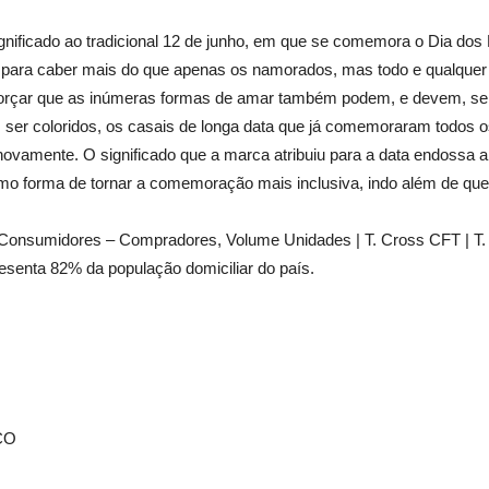
gnificado ao tradicional 12 de junho, em que se comemora o Dia dos 
 para caber mais do que apenas os namorados, mas todo e qualquer
forçar que as inúmeras formas de amar também podem, e devem, ser c
ser coloridos, os casais de longa data que já comemoraram todos os
novamente. O significado que a marca atribuiu para a data endossa a
como forma de tornar a comemoração mais inclusiva, indo além de q
e Consumidores – Compradores, Volume Unidades | T. Cross CFT | T. 
esenta 82% da população domiciliar do país.
ÇO