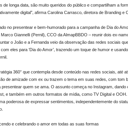
de longa data, são muito queridos do público e compartilham a for
tivamente digital”, afirma Carolina Carrasco, diretora de Branding e
do no presentear e bem-humorado para a campanha de Dia do Amor.
 Marco Giannelli (Pernil), CCO da AlmapBBDO – reunir dois ex-na
e juntar o João e a Fernanda veio da observação das redes sociais que
com eles para ‘Dia do Amor’, trazendo um toque de humor e usando 
nil.
tégia 360° que contempla desde conteúdo nas redes sociais, até ati
ção de amizade com ex ou trazem o tema em suas redes, com tom b
ara presentear quem se ama. O assunto começa no Instagram, dando o
erest, e também em outros formatos de mídia, como TV Digital e O
ma poderosa de expressar sentimentos, independentemente do status
o.
ecendo e celebrando o amor em todas as suas formas