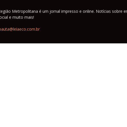
Região Metropolitana é um jornal impresso e online. Notícias sobre e
cial e muito mais!
pauta@leiaeco.com.br