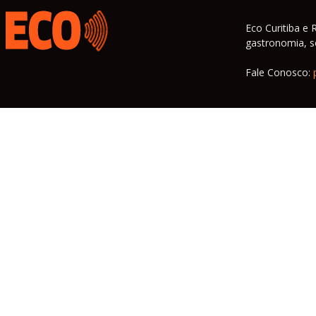
Eco Curitiba e 
gastronomia, so
Fale Conosco: