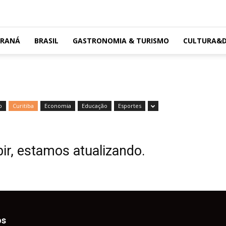
ARANÁ
BRASIL
GASTRONOMIA & TURISMO
CULTURA&D
o
Curitiba
Economia
Educação
Esportes
ir, estamos atualizando.
os