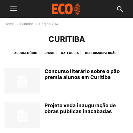
Home
Curitiba
Página 204
CURITIBA
AGRONEGÓCIO
BRASIL
CATEGORIA
CULTURA&DIVERSÃO
CURITIBA
ECONOMIA
EDUCAÇÃO
ESPORTES
GASTRONOMIA & TURISMO
IMÓVEIS
MODA
PARANÁ
POLÍTICA
Concurso literário sobre o pão
premia alunos em Curitiba
SAÚDE
TRABALHO
Projeto veda inauguração de
obras públicas inacabadas