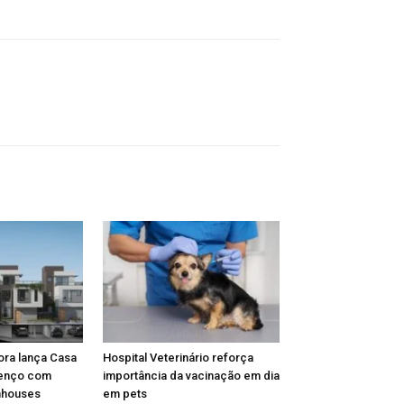
ora lança Casa
Hospital Veterinário reforça
renço com
importância da vacinação em dia
nhouses
em pets