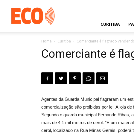
Jornal
gratuito
com
circulação
CURITIBA
P
na
Grande
Home
Curitiba
Comerciante é flagrado vendendo 
Curitiba
e
Comerciante é fla
Litoral
Agentes da Guarda Municipal flagraram um estab
comercialização são proibidas por lei. A loja de 
Segundo o guarda municipal Fernando Ribas, a 
mais de 4,1 mil metros de cerol. “É um materi
cerol, localizado na Rua Minas Gerais, poderá 