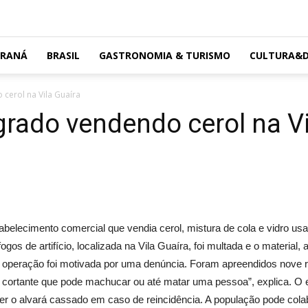
ARANÁ
BRASIL
GASTRONOMIA & TURISMO
CULTURA&D
cerol na Vila Guaíra
grado vendendo cerol na Vi
elecimento comercial que vendia cerol, mistura de cola e vidro usa
fogos de artifício, localizada na Vila Guaíra, foi multada e o material,
operação foi motivada por uma denúncia. Foram apreendidos nove rolo
al cortante que pode machucar ou até matar uma pessoa”, explica. O
ter o alvará cassado em caso de reincidência. A população pode cola