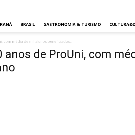
ARANÁ
BRASIL
GASTRONOMIA & TURISMO
CULTURA&D
 com média de mil alunos beneficiados...
anos de ProUni, com médi
ano