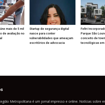
eúne mais de 5 mil
Startup de segurança digital
Feltri Incorporad
o de avaliação no
nasce para conter
Parque São Lou
al
vulnerabilidades que ameaçam
conceito de tow
escritórios de advocacia
tecnológicas em 
os
Região Metropolitana é um jornal impresso e online. Notícias sobre e