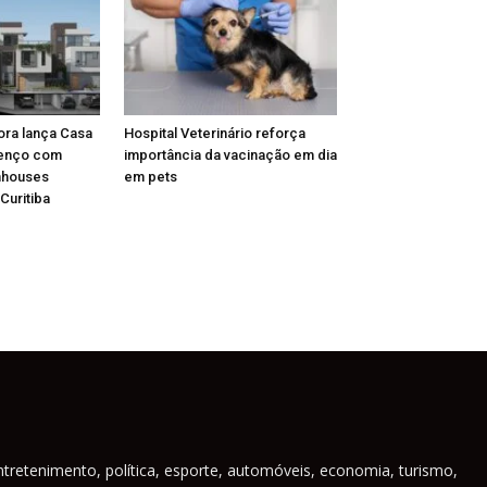
ora lança Casa
Hospital Veterinário reforça
renço com
importância da vacinação em dia
nhouses
em pets
Curitiba
ntretenimento, política, esporte, automóveis, economia, turismo,