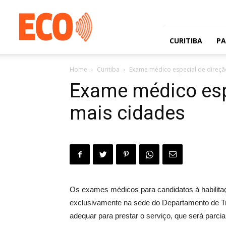
Jornal
gratuito
com
circulação
CURITIBA
P
na
Grande
Home
Curitiba
Exame médico especial de direção
Curitiba
e
Exame médico espe
Litoral
mais cidades
Os exames médicos para candidatos à habilitaç
exclusivamente na sede do Departamento de Trâ
adequar para prestar o serviço, que será parc