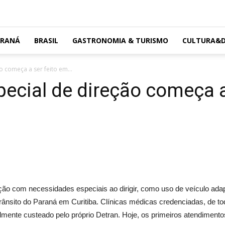
ARANÁ
BRASIL
GASTRONOMIA & TURISMO
CULTURA&D
 começa a ser feito em...
cial de direção começa a
ão com necessidades especiais ao dirigir, como uso de veículo adap
nsito do Paraná em Curitiba. Clínicas médicas credenciadas, de to
ialmente custeado pelo próprio Detran. Hoje, os primeiros atendimen