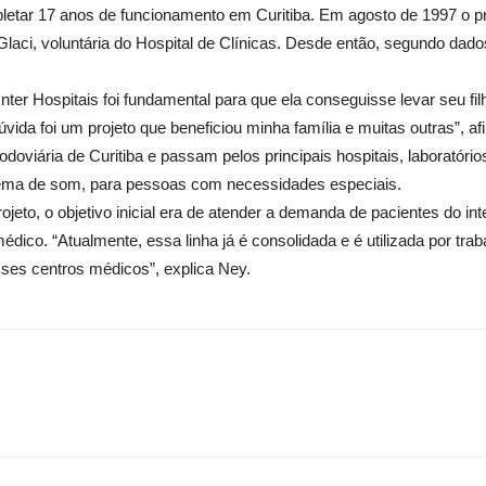
pletar 17 anos de funcionamento em Curitiba. Em agosto de 1997 o pro
 Glaci, voluntária do Hospital de Clínicas. Desde então, segundo dad
 Inter Hospitais foi fundamental para que ela conseguisse levar seu 
ida foi um projeto que beneficiou minha família e muitas outras”, af
doviária de Curitiba e passam pelos principais hospitais, laboratóri
tema de som, para pessoas com necessidades especiais.
jeto, o objetivo inicial era de atender a demanda de pacientes do i
édico. “Atualmente, essa linha já é consolidada e é utilizada por tr
sses centros médicos”, explica Ney.