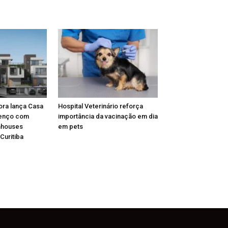
ora lança Casa
Hospital Veterinário reforça
renço com
importância da vacinação em dia
nhouses
em pets
Curitiba