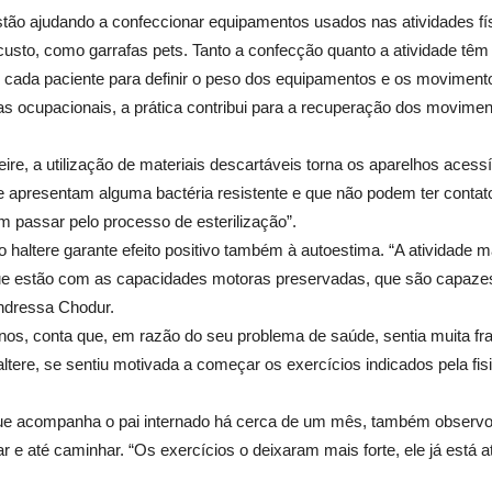
stão ajudando a confeccionar equipamentos usados nas atividades fís
 custo, como garrafas pets. Tanto a confecção quanto a atividade tê
de cada paciente para definir o peso dos equipamentos e os movime
s ocupacionais, a prática contribui para a recuperação dos movime
ire, a utilização de materiais descartáveis torna os aparelhos acess
 apresentam alguma bactéria resistente e que não podem ter contato
am passar pelo processo de esterilização”.
o haltere garante efeito positivo também à autoestima. “A atividade m
que estão com as capacidades motoras preservadas, que são capazes 
Andressa Chodur.
os, conta que, em razão do seu problema de saúde, sentia muita fra
altere, se sentiu motivada a começar os exercícios indicados pela fi
ue acompanha o pai internado há cerca de um mês, também observou
ar e até caminhar. “Os exercícios o deixaram mais forte, ele já está 